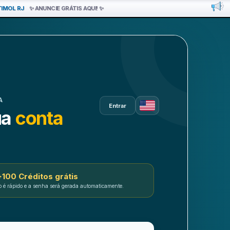
TIMOL RJ
✨ ANUNCIE GRÁTIS AQUI! ✨
emium. Oferecemos anúncios, 
A
Entrar
ua
conta
100 Créditos grátis
o é rápido e a senha será gerada automaticamente.