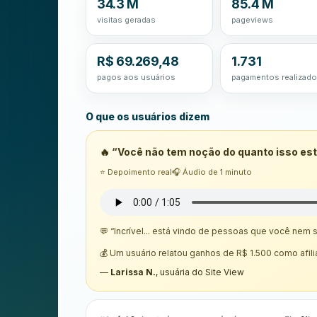
34.3 M
85.4 M
visitas geradas
pageviews
R$ 69.269,48
1.731
pagos aos usuários
pagamentos realizad
O que os usuários dizem
🔥 “Você não tem noção do quanto isso est
⭐ Depoimento real
🎧 Áudio de 1 minuto
💬 “Incrível... está vindo de pessoas que você nem 
💰 Um usuário relatou ganhos de R$ 1.500 como afil
—
Larissa N.
, usuária do Site View