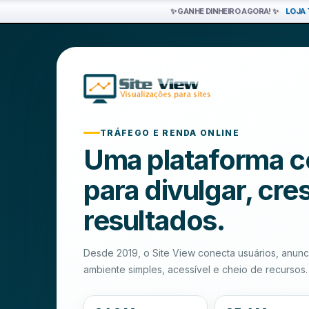
✨ GANHE DINHEIRO AGORA! ✨
LOJA 
Ganhe renda online com cri
TRÁFEGO E RENDA ONLINE
Uma plataforma c
para divulgar, cre
resultados.
Desde 2019, o Site View conecta usuários, anun
ambiente simples, acessível e cheio de recursos.