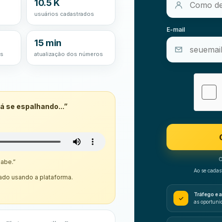
10.5 K
usuários cadastrados
E-mail
15 min
os
atualização dos números
á se espalhando...”
O
sabe.”
Ao se cadast
iado usando a plataforma.
Tráfego e 
✓
as oportuni