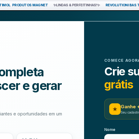
TIMOL
PRODUTOS MAGNET
✨LINDAS & PERFEITINHAS!✨
REVOLUTIONI BAS
ptomoedas e criptomoedas pr
COMECE AGOR
ompleta
Crie s
grátis
scer e gerar
Ganhe +
★
Seu cadastr
ciantes e oportunidades em um
Nome