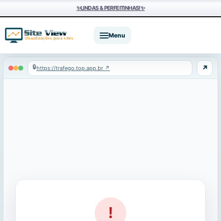
✨LINDAS & PERFEITINHAS!✨
Menu
🔒
↗
https://trafego.top.app.br ↗️