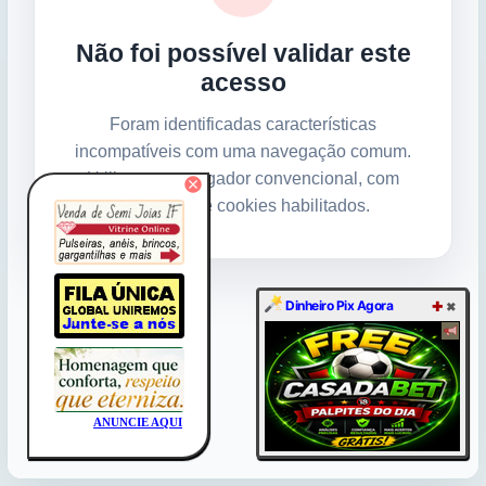
Dinheiro Pix Agora
✚
✖