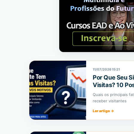
11/07/2026 15:21
Por Que Seu S
Visitas? 10 Po
Quais os principais f
receber visitantes
Ler artigo
→