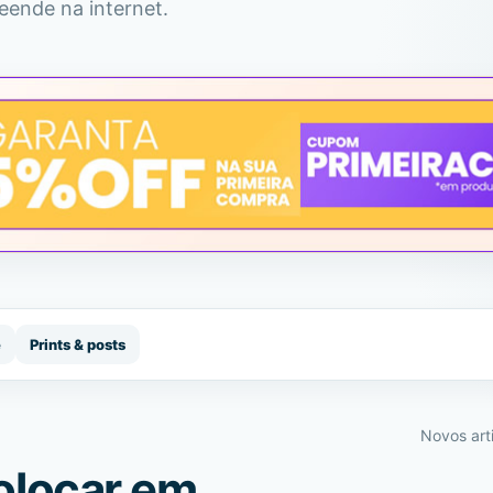
ende na internet.
e
Prints & posts
Novos art
olocar em