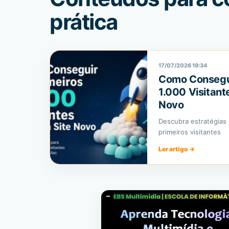
prática
17/07/2026 19:34
Como Consegui
1.000 Visitant
Novo
Descubra estratégias 
primeiros visitantes
Ler artigo
→