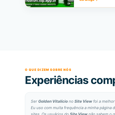
O QUE DIZEM SOBRE NÓS
Experiências comp
Ser
Golden Vitalício
no
Site View
foi a melho
Eu uso com muita frequência a minha página d
sites. Os usuários do
Site View
não sabem o q