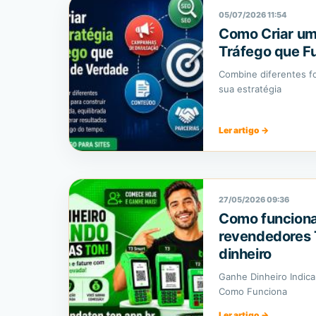
05/07/2026 11:54
Como Criar um
Tráfego que F
Combine diferentes fo
sua estratégia
Ler artigo
→
27/05/2026 09:36
Como funciona
revendedores 
dinheiro
Ganhe Dinheiro Indic
Como Funciona
Ler artigo
→