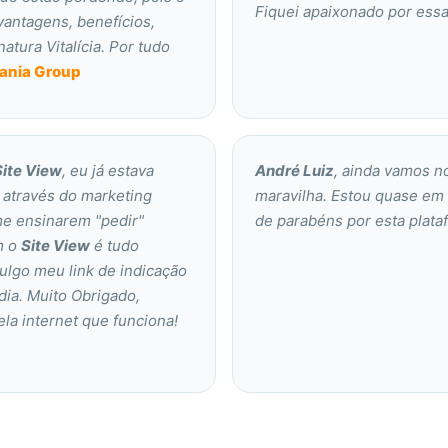
Fiquei apaixonado por essa
vantagens, benefícios,
tura Vitalícia. Por tudo
Mania Group
Site View
, eu já estava
André Luiz
, ainda vamos 
 através do marketing
maravilha. Estou quase em
 me ensinarem "pedir"
de parabéns por esta plata
m o
Site View
é tudo
vulgo meu link de indicação
dia. Muito Obrigado,
la internet que funciona!