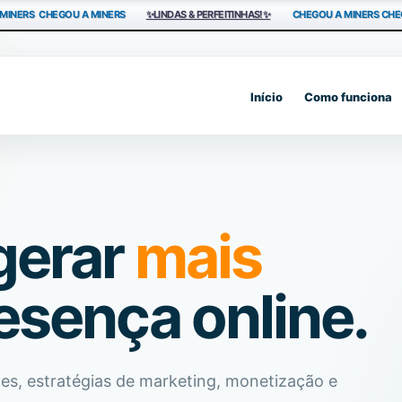
MINERS
CHEGOU A MINERS
✨LINDAS & PERFEITINHAS!✨
CHEGOU A MINERS
CHE
Início
Como funciona
 gerar
mais
esença online.
tes, estratégias de marketing, monetização e