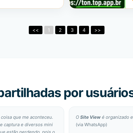
<<
1
2
3
4
>>
artilhadas por usuário
r coisa que me aconteceu.
O
Site View
é organizado e
e captura e diversos mini
(via WhatsApp)
ue estão perdendo, pois o