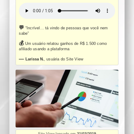
💬
“Incrível… tá vindo de pessoas que você nem
sabe”
💰
Um usuário relatou ganhos de R$ 1.500 como
afiliado usando a plataforma
—
Larissa N.
, usuária do Site View
Site View lançado em
31/03/2019