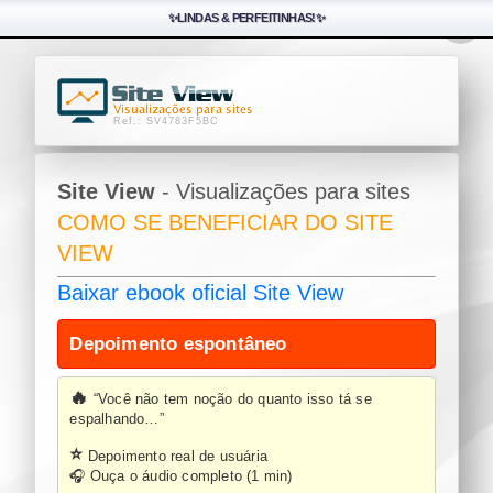
✨LINDAS & PERFEITINHAS!✨
Ref.: SV4783F5BC
Site View
- Visualizações para sites
COMO SE BENEFICIAR DO SITE
VIEW
Baixar ebook oficial Site View
Depoimento espontâneo
🔥
“Você não tem noção do quanto isso tá se
espalhando…”
⭐
Depoimento real de usuária
🎧 Ouça o áudio completo (1 min)