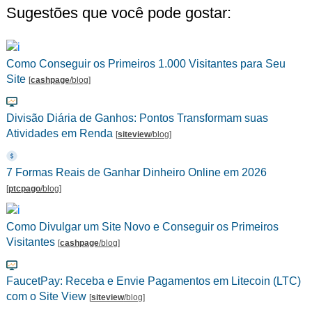
Sugestões que você pode gostar:
Como Conseguir os Primeiros 1.000 Visitantes para Seu
Site
[
cashpage
/blog
]
Divisão Diária de Ganhos: Pontos Transformam suas
Atividades em Renda
[
siteview
/blog
]
7 Formas Reais de Ganhar Dinheiro Online em 2026
[
ptcpago
/blog
]
Como Divulgar um Site Novo e Conseguir os Primeiros
Visitantes
[
cashpage
/blog
]
FaucetPay: Receba e Envie Pagamentos em Litecoin (LTC)
com o Site View
[
siteview
/blog
]